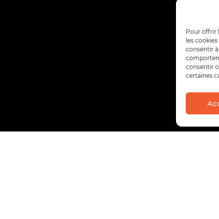
Pour offrir
les cookies
consentir à
comportemen
consentir o
certaines c
Ac