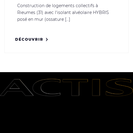
Construction de logements collectifs à
Rieumes (31) avec l'isolant alvéolaire HYBRIS
posé en mur (ossature [...]
DÉCOUVRIR