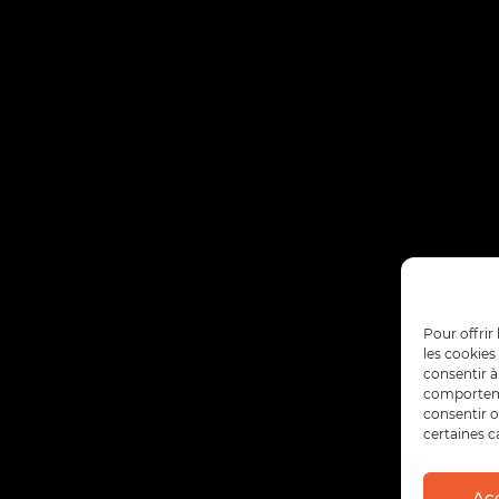
Pour offrir
les cookies
consentir à
comportemen
consentir o
certaines c
Ac