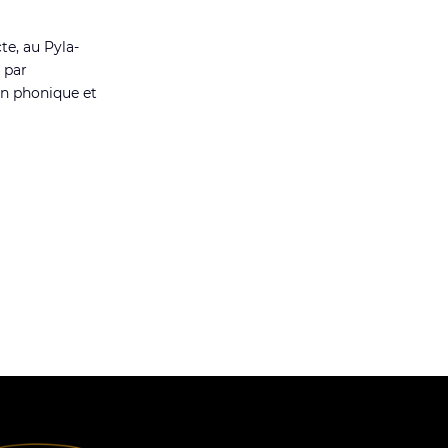
cte, au Pyla-
 par
ion phonique et