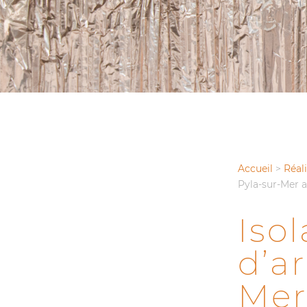
Accueil
>
Réal
Pyla-sur-Mer 
Isol
d’a
Mer