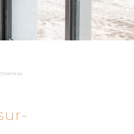
rchitecte au
sur-