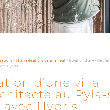
isations
>
Nos réalisations dans le neuf
>
Isolation d’une villa d’a
avec Hybris
ation d’une villa
rchitecte au Pyla-
 avec Hybris