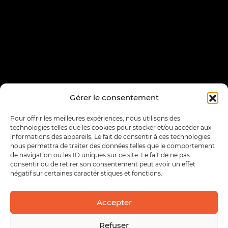
Gérer le consentement
Pour offrir les meilleures expériences, nous utilisons des
technologies telles que les cookies pour stocker et/ou accéder aux
informations des appareils. Le fait de consentir à ces technologies
nous permettra de traiter des données telles que le comportement
de navigation ou les ID uniques sur ce site. Le fait de ne pas
consentir ou de retirer son consentement peut avoir un effet
négatif sur certaines caractéristiques et fonctions.
Accepter
Refuser