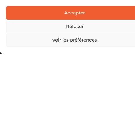
Accepter
Refuser
Voir les préférences
QUI SOMMES NOUS ?
NOTRE TECHNOLOGIE
NOS ENGAGEMENTS
OU TROUVER NOS
PRODUITS ?