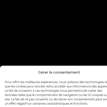
Gérer le consentement
Pour offrir les meilleures expériences, nous utilisons des technologies te
que les cookies pour stocker et/ou accéder aux informations des apparei
Le fait de consentir à ces technologies nous permettra de traiter des
données telles que le comportement de navigation ou les ID uniques su
site. Le fait de ne pas consentir ou de retirer son consentement peut av
un effet négatif sur certaines caractéristiques et fonctions.