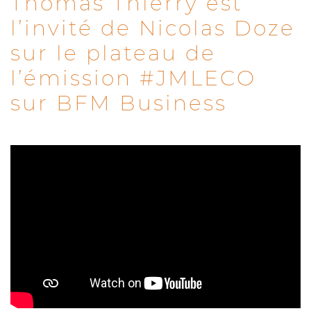
Thomas Thierry est
l’invité de Nicolas Doze
sur le plateau de
l’émission #JMLECO
sur BFM Business