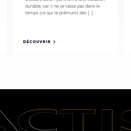
durable, car il ne se tasse pas dans le
temps (ce qui le prémunit des [...]
DÉCOUVRIR