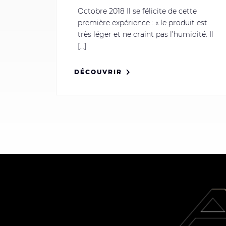
Octobre 2018 Il se félicite de cette
première expérience : « le produit est
très léger et ne craint pas l’humidité. Il
[...]
DÉCOUVRIR