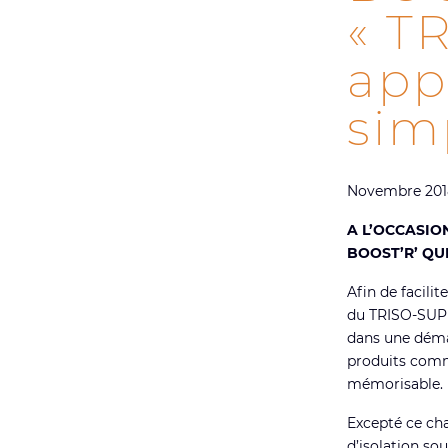
« T
appe
sim
Novembre 201
A L’OCCASIO
BOOST’R’ QUI
Afin de facili
du TRISO-SUPE
dans une démar
produits comme
mémorisable.
Excepté ce ch
d’isolation soup