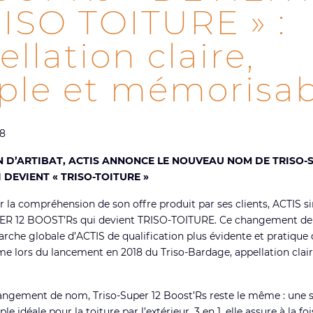
RISO TOITURE » :
llation claire,
ple et mémorisab
8
N D’ARTIBAT, ACTIS ANNONCE LE NOUVEAU NOM DE TRISO-S
 DEVIENT « TRISO-TOITURE »
ter la compréhension de son offre produit par ses clients, ACTIS s
R 12 BOOST’Rs qui devient TRISO-TOITURE. Ce changement de 
che globale d’ACTIS de qualification plus évidente et pratique 
 lors du lancement en 2018 du Triso-Bardage, appellation clair
angement de nom, Triso-Super 12 Boost’Rs reste le même : une s
le idéale pour la toiture par l’extérieur. 3 en 1, elle assure à la foi