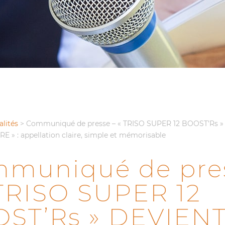
alités
>
Communiqué de presse – « TRISO SUPER 12 BOOST’Rs 
E » : appellation claire, simple et mémorisable
muniqué de pre
 TRISO SUPER 12
ST’Rs » DEVIEN