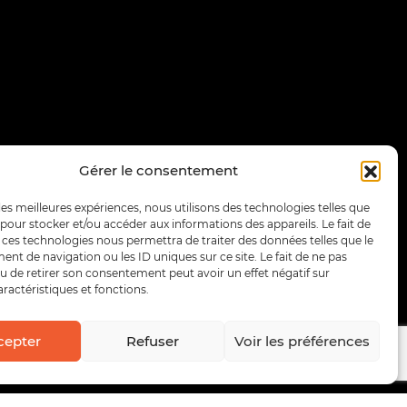
Gérer le consentement
 les meilleures expériences, nous utilisons des technologies telles que
 pour stocker et/ou accéder aux informations des appareils. Le fait de
 ces technologies nous permettra de traiter des données telles que le
t de navigation ou les ID uniques sur ce site. Le fait de ne pas
u de retirer son consentement peut avoir un effet négatif sur
aractéristiques et fonctions.
cepter
Refuser
Voir les préférences