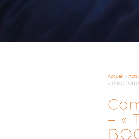
Accueil
>
Actu
« TRISO TOITUR
Com
– «
BOO