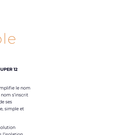
le
UPER 12
implifie le nom
nom s’inscrit
de ses
e, simple et
olution
s l’isolation