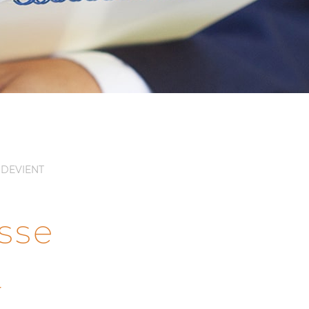
» DEVIENT
sse
T