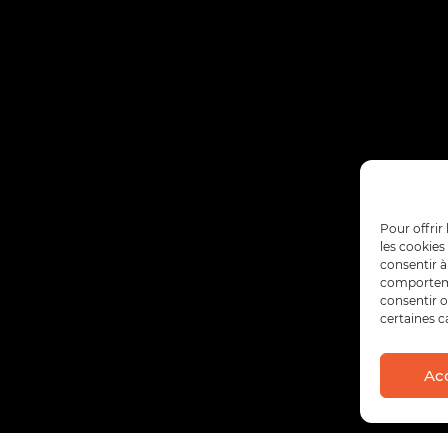
Pour offrir
les cookies
consentir à
comportemen
consentir o
certaines c
Ac