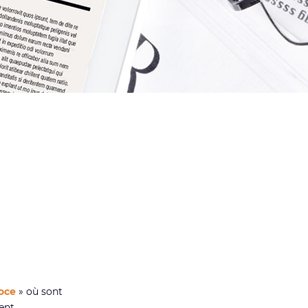
oce
» où sont
ment.