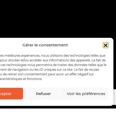
Gérer le consentement
 les meilleures expériences, nous utilisons des technologies telles que
 pour stocker et/ou accéder aux informations des appareils. Le fait de
 ces technologies nous permettra de traiter des données telles que le
t de navigation ou les ID uniques sur ce site. Le fait de ne pas
u de retirer son consentement peut avoir un effet négatif sur
aractéristiques et fonctions.
cepter
Refuser
Voir les préférences