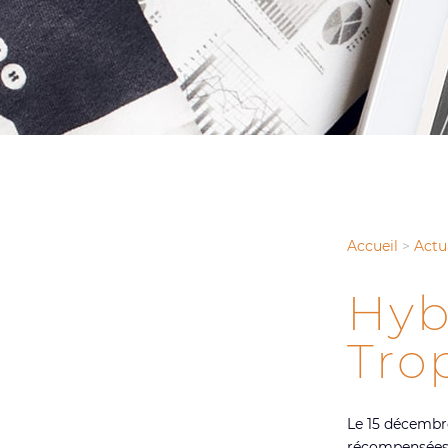
Accueil
>
Actu
Hyb
Tro
Le 15 décembre
récompensées l