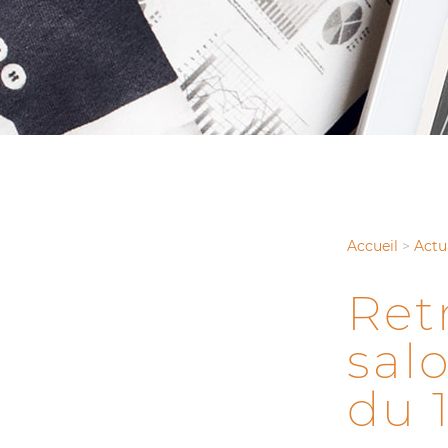
Accueil
>
Actu
Ret
sal
du 1