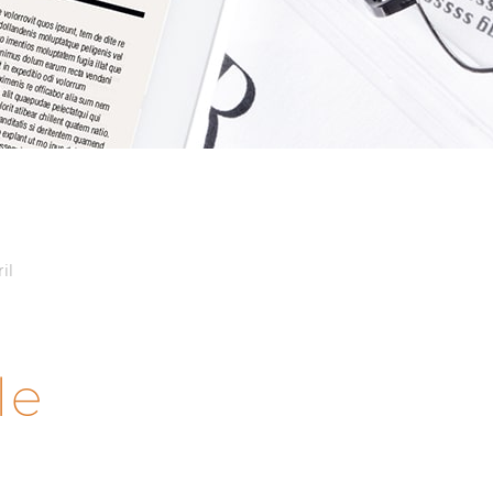
il
le