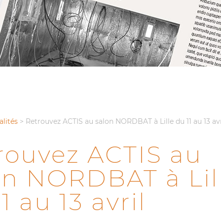
alités
>
Retrouvez ACTIS au salon NORDBAT à Lille du 11 au 13 avr
rouvez ACTIS au
on NORDBAT à Lil
1 au 13 avril