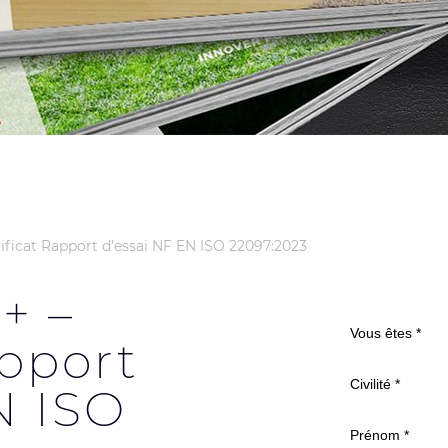
ificat Rapport d’essai NF EN ISO 22097:2023
+ –
apport
N ISO