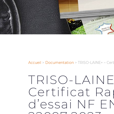
Accueil
>
Documentation
>
TRISO-LAINE+ – Cert
TRISO-LAINE
Certificat R
d’essai NF E