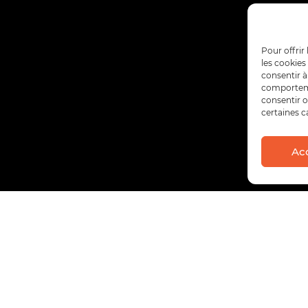
Pour offrir
les cookies
consentir à
comportemen
consentir o
certaines c
Ac
QUI SOMMES NOUS ?