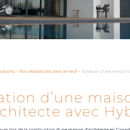
isations
>
Nos réalisations dans le neuf
>
Isolation d’une maison 
lation d’une mais
rchitecte avec Hyb
murs lors de la construction d’une maison d’architecte en Girond