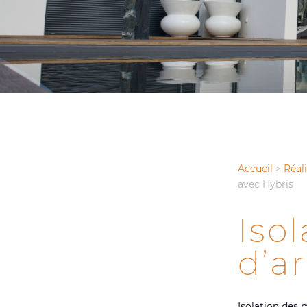
Accueil
>
Réal
avec Hybris
Iso
d’a
Isolation des 