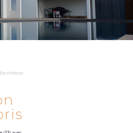
d’architecte
on
ris
e (33) avec