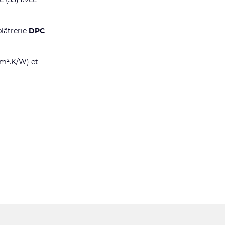
plâtrerie
DPC
 m².K/W) et