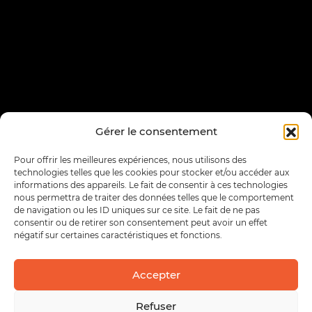
Gérer le consentement
Pour offrir les meilleures expériences, nous utilisons des
technologies telles que les cookies pour stocker et/ou accéder aux
informations des appareils. Le fait de consentir à ces technologies
nous permettra de traiter des données telles que le comportement
de navigation ou les ID uniques sur ce site. Le fait de ne pas
consentir ou de retirer son consentement peut avoir un effet
négatif sur certaines caractéristiques et fonctions.
Accepter
Refuser