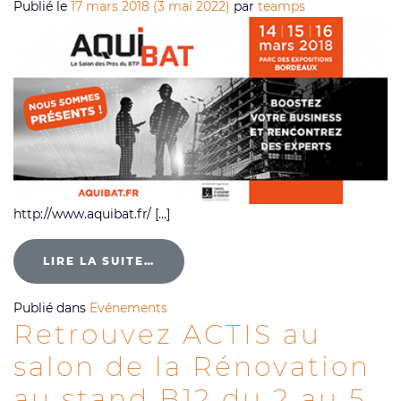
Publié le
17 mars 2018
(3 mai 2022)
par
teamps
http://www.aquibat.fr/ […]
LIRE LA SUITE…
Publié dans
Evénements
Retrouvez ACTIS au
salon de la Rénovation
au stand B12 du 2 au 5