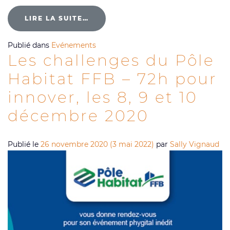
LIRE LA SUITE…
Publié dans
Evénements
Les challenges du Pôle
Habitat FFB – 72h pour
innover, les 8, 9 et 10
décembre 2020
Publié le
26 novembre 2020
(3 mai 2022)
par
Sally Vignaud