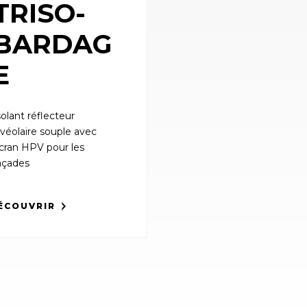
TRISO-
BARDAG
E
solant réflecteur
lvéolaire souple avec
cran HPV pour les
açades
ÉCOUVRIR