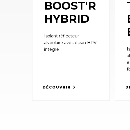
BOOST'R
HYBRID
Isolant réflecteur
alvéolaire avec écran HPV
I
intégré
a
é
f
DÉCOUVRIR
D