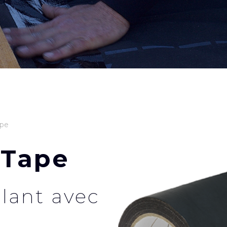
ape
 Tape
olant avec